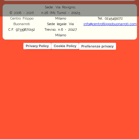
Sede: Via Rovigno,
© 2008 - 2026
n.26 (M1 Turro) - 20125
Centro Filippo
Milano
Tel. 0245491072
Buonarroti
Sede legale: Via
info@centrofilippobuonarroti.com
C.F. 97339870152
Treviso, n.6 - 20127
Milano
Privacy Policy
Cookie Policy
Preferenze privacy