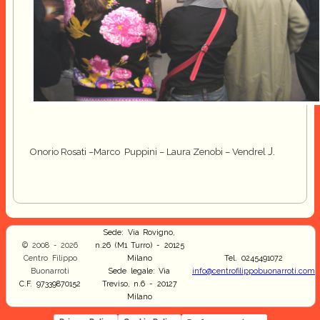
J.
Onorio Rosati
–M
arco
Pup
pini – Laura Zenobi – Vendr
el
Sede: Via Rovigno,
© 2008 - 2026
n.26 (M1 Turro) - 20125
Centro Filippo
Milano
Tel. 0245491072
Buonarroti
Sede legale: Via
info@centrofilippobuonarroti.com
C.F. 97339870152
Treviso, n.6 - 20127
Milano