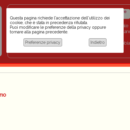
Insegnanti contro il
Calendario
Storico iniziative
razzismo
iniziative
Questa pagina richiede l'accettazione dell'utilizzo dei
cookie, che è stata in precedenza rifiutata.
Home
Scuola BINARI
Biblioteca digitale
Puoi modificare le preferenze della privacy oppure
Progetti per le scuole 2023-2024
Link
Collan
tornare alla pagina precedente.
Chi siamo
Preferenze privacy
Indietro
Coordinamento Docenti contro Razzismo, Xenofobia
Documentazione
omo