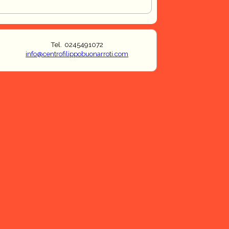
Tel. 0245491072
info@centrofilippobuonarroti.com