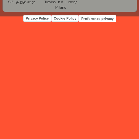
C.F. 97339870152
Treviso, n.6 - 20127
Milano
Privacy Policy
Cookie Policy
Preferenze privacy