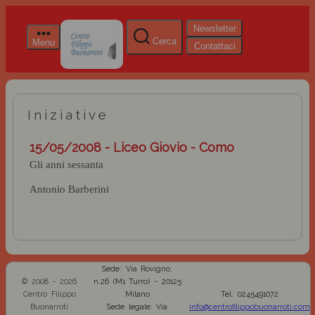
Newsletter
Cerca
Menu
Contattaci
Iniziative
15/05/2008 - Liceo Giovio - Como
Gli anni sessanta
Antonio Barberini
Sede: Via Rovigno,
© 2008 - 2026
n.26 (M1 Turro) - 20125
Centro Filippo
Milano
Tel. 0245491072
Buonarroti
Sede legale: Via
info@centrofilippobuonarroti.com