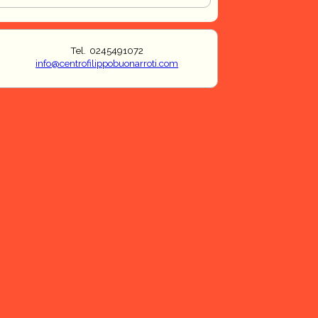
Tel. 0245491072
info@centrofilippobuonarroti.com