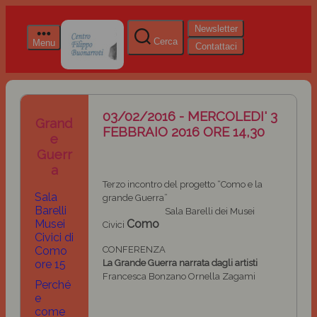
Newsletter
Cerca
Menu
Contattaci
03/02/2016 - MERCOLEDI' 3
Grand
FEBBRAIO 2016 ORE 14,30
e
Guerr
a
Terzo incontro del progetto “Como e la
Sala
grande Guerra”
Barelli
Sala Barelli dei Musei
Musei
Como
Civici
Civici di
Como
CONFERENZA
ore 15
La Grande Guerra narrata dagli artisti
Francesca Bonzano Ornella Zagami
Perché
e
come