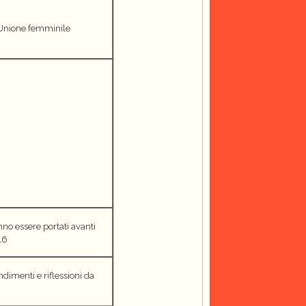
n Unione femminile
nno essere portati avanti
16
ndimenti e riflessioni da