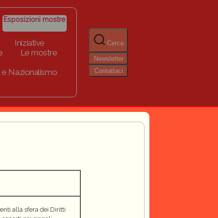
Esposizioni mostre
Iniziative
Cerca
e
Le mostre
Newsletter
Contattaci
 e Nazionalismo
i alla sfera dei Diritti