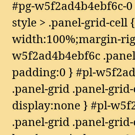
#pg-w5f2ad4b4ebf6c-0 
style > .panel-grid-cell {
width:100%;margin-righ
w5f2ad4b4ebf6c .panel-
padding:0 } #pl-w5f2a
.panel-grid .panel-grid-
display:none } #pl-w5
.panel-grid .panel-grid-