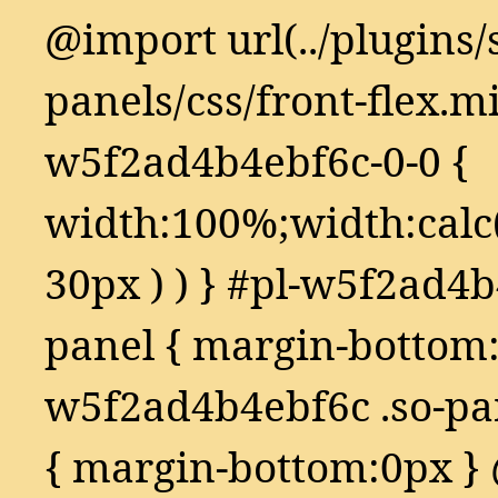
@import url(../plugins/s
panels/css/front-flex.mi
w5f2ad4b4ebf6c-0-0 {
width:100%;width:calc(
30px ) ) } #pl-w5f2ad4b
panel { margin-bottom:
w5f2ad4b4ebf6c .so-pan
{ margin-bottom:0px 