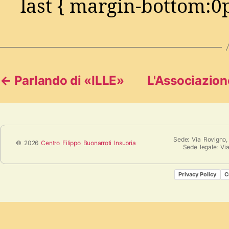
last { margin-bottom:0p
←
Parlando di «ILLE»
L'Associazion
Sede: Via Rovigno,
© 2026
Centro Filippo Buonarroti Insubria
Sede legale: Vi
Privacy Policy
C