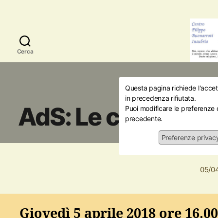
Cerca
Questa pagina richiede l'accett
Amici della Storia
Ini
in precedenza rifiutata.
AdS: Le conferen
Puoi modificare le preferenze 
precedente.
Kie
Preferenze privac
05/0
Giovedì 5 aprile 2018 ore 16.00