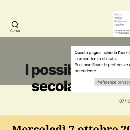
Cerca
Questa pagina richiede l'accett
Amici della Storia
in precedenza rifiutata.
I possibili rifle
Puoi modificare le preferenze 
precedente.
secolare sulla
Preferenze privac
07/1
Mercoledì 7 ottobre 2