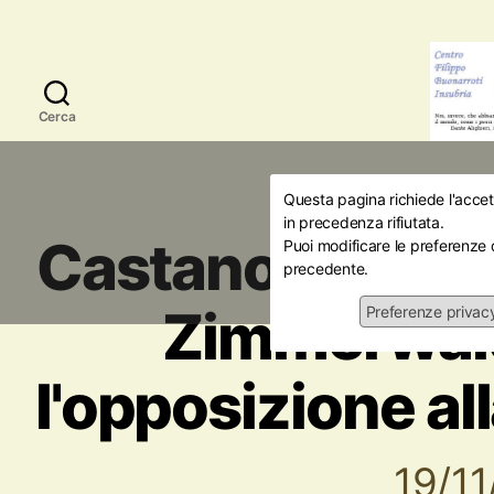
Cerca
Questa pagina richiede l'accett
Iniziative
M
in precedenza rifiutata.
Castano Primo: 
Puoi modificare le preferenze 
precedente.
Zimmerwald
Preferenze privac
l'opposizione a
19/1