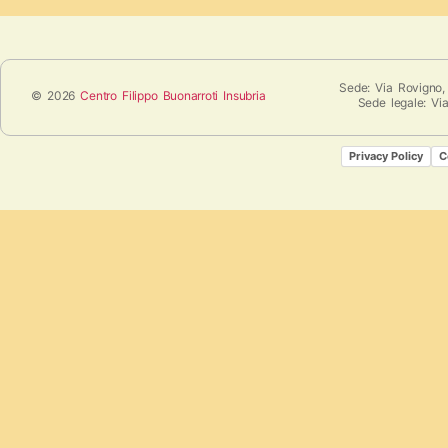
Sede: Via Rovigno,
© 2026
Centro Filippo Buonarroti Insubria
Sede legale: Vi
Privacy Policy
C