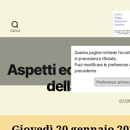
Cerca
Questa pagina richiede l'accett
Amici della Storia
in precedenza rifiutata.
Aspetti economici, 
Puoi modificare le preferenze 
precedente.
della 'Nuova 
Preferenze privac
07/0
Giovedì 20 gennaio 20