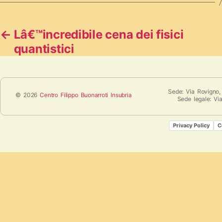
←
Lâ€™incredibile cena dei fisici
quantistici
Sede: Via Rovigno,
© 2026
Centro Filippo Buonarroti Insubria
Sede legale: Vi
Privacy Policy
C