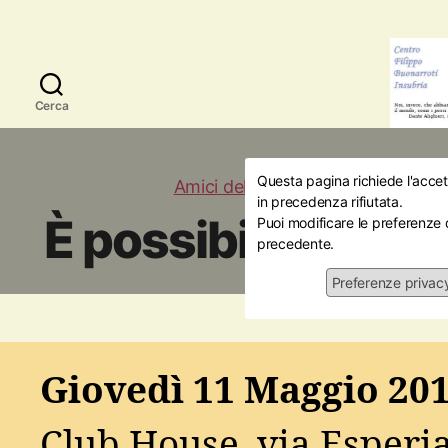
Cerca
Questa pagina richiede l'accett
Amici della Storia
Attualità
Demogr
in precedenza rifiutata.
È possibile preve
Puoi modificare le preferenze 
precedente.
Preferenze privac
11/0
Giovedì 11 Maggio 201
Club House, via Esperi