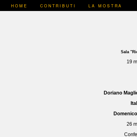
HOME
CONTRIBUTI
LA MOSTRA
Sala "R
19 m
Doriano Magli
It
Domenico
26 m
Confe