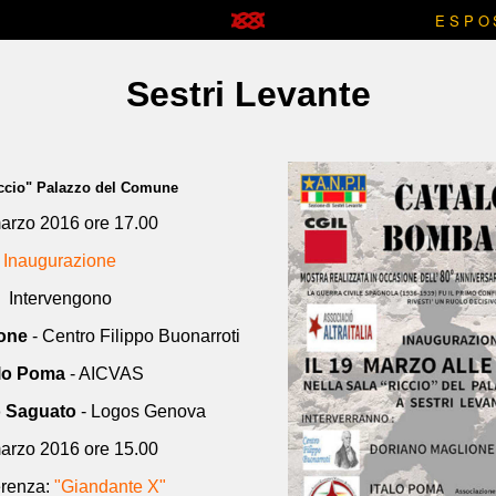
ESPO
Sestri Levante
iccio" Palazzo del Comune
arzo 2016 ore 17.00
Inaugurazione
Intervengono
one
- Centro Filippo Buonarroti
alo Poma
- AICVAS
 Saguato
- Logos Genova
arzo 2016 ore 15.00
renza:
"Giandante X"