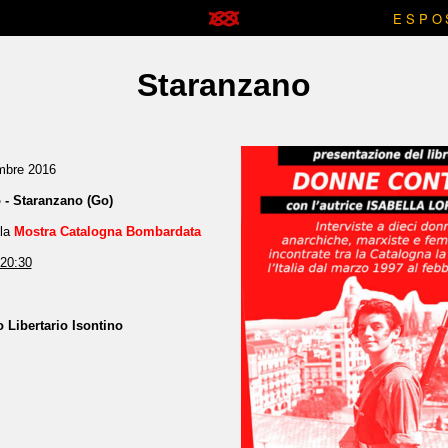
ESPO
Staranzano
mbre 2016
 - Staranzano (Go)
lla
Mostra Catalogna Bombardata
 20:30
Libertario Isontino