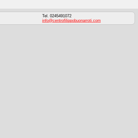
Tel. 0245491072
info@centrofilippobuonarroti.com