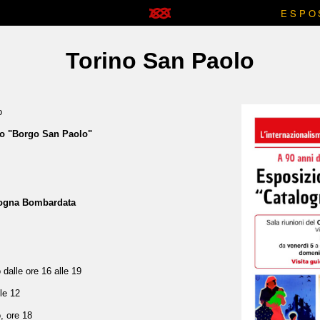
ESPO
Torino San Paolo
o
io "Borgo San Paolo"
logna Bombardata
o
dalle ore 16 alle 19
le 12
, ore 18