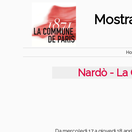
Mostr
H
Nardò - La
Da mercoledì 17 a giovedì 18 apr