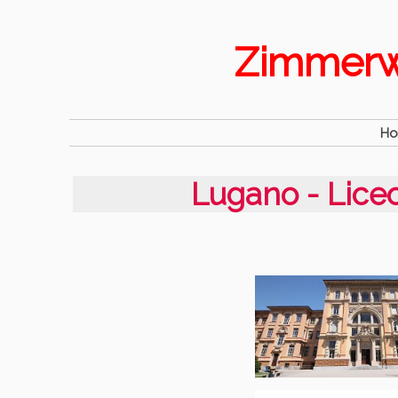
Zimmerwa
H
Lugano - Lice