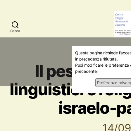
Cerca
Questa pagina richiede l'accett
Amici della Storia
Att
in precedenza rifiutata.
Il peso dei fa
Puoi modificare le preferenze 
precedente.
linguistici e reli
Preferenze privac
israelo-p
14/0