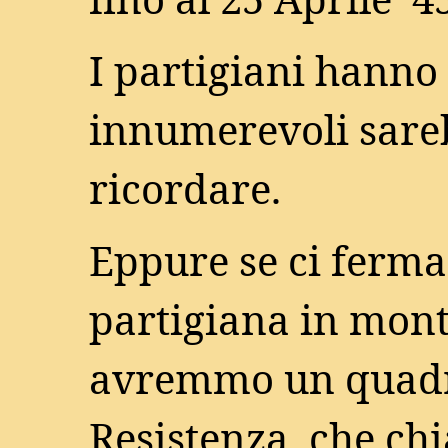
fino al 25 Aprile ‘4
I partigiani hanno 
innumerevoli sareb
ricordare.
Eppure se ci ferma
partigiana in mont
avremmo un quadr
Resistenza, che ch