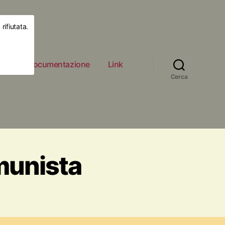
rifiutata.
ità
Documentazione
Link
Cerca
munista