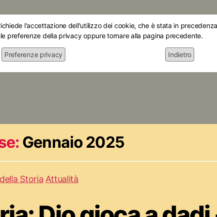
chiede l'accettazione dell'utilizzo dei cookie, che è stata in precedenza 
 le preferenze della privacy oppure tornare alla pagina precedente.
Preferenze privacy
Indietro
Home
Chi siamo
Le mostre
Attiv
se:
Gennaio 2025
della Storia
Attualità
ia: Dio gioca a dadi 