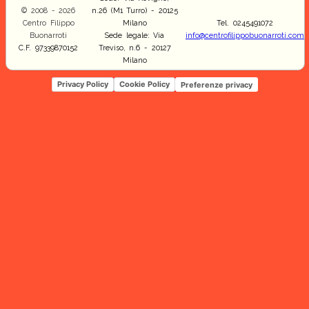
© 2008 - 2026
n.26 (M1 Turro) - 20125
Centro Filippo
Milano
Tel. 0245491072
Buonarroti
Sede legale: Via
info@centrofilippobuonarroti.com
C.F. 97339870152
Treviso, n.6 - 20127
Milano
Privacy Policy
Cookie Policy
Preferenze privacy