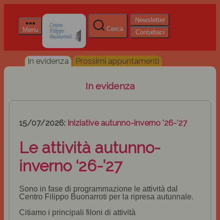
Newsletter
Cerca
Menu
Contattaci
In evidenza
Prossimi appuntamenti
In evidenza
15/07/2026:
Iniziative autunno-inverno '26-'27
Le attività autunno-
inverno ‘26-’27
Sono in fase di programmazione le attività dal
Centro Filippo Buonarroti per la ripresa autunnale.
Citiamo i principali filoni di attività