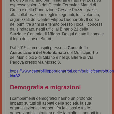
Il Corso di italiano per immigrati è nato nel 2011 su
espressa volontà del Circolo Ferrovieri Martiri di
Greco e della Fondazione Cesare Pozzo, grazie
alla collaborazione degli insegnanti, tutti volontari,
organizzati del Centro Filippo Buonarroti . Il corso
nei primi tre anni si è tenuto presso i locali, concessi
dal sindacato, negli uffici al Binario 21 della
Stazione Centrale di Milano. Da qui è nato il nome e
il logo del corso: Binari.
D
al 2015 siamo ospiti presso le
Case delle
Associazioni del Volontariato
del Municipio 1 e
del Municipio 2 di Milano
e
nel quartiere di Via
Padova presso via Mosso 3.
https://www.centrofilippobuonarroti.com/public/centrobuon
id=82
Demografia e migrazioni
I cambiamenti demografici hanno un profondo
impatto su tutti gli aspetti della società, la sua
organizzazione, i rapporti fra le classi e fra le
generazioni, la struttura delle famiglie, i rapporti tra