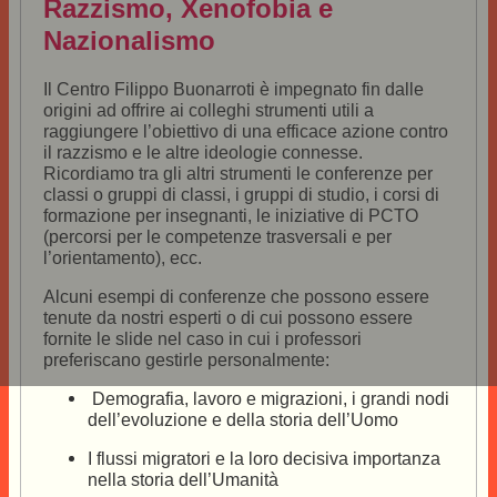
Razzismo, Xenofobia e
Nazionalismo
Il Centro Filippo Buonarroti è impegnato fin dalle
origini ad offrire ai colleghi strumenti utili a
raggiungere l’obiettivo di una efficace azione contro
il razzismo e le altre ideologie connesse.
Ricordiamo tra gli altri strumenti le conferenze per
classi o gruppi di classi, i gruppi di studio, i corsi di
formazione per insegnanti, le iniziative di PCTO
(percorsi per le competenze trasversali e per
l’orientamento), ecc.
Alcuni esempi di conferenze che possono essere
tenute da nostri esperti o di cui possono essere
fornite le slide nel caso in cui i professori
preferiscano gestirle personalmente:
Demografia, lavoro e migrazioni, i grandi nodi
dell’evoluzione e della storia dell’Uomo
I flussi migratori e la loro decisiva importanza
nella storia dell’Umanità