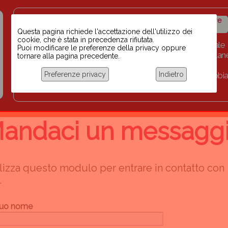
Insegnanti contro il
Calendario
Storico iniziative
razzismo
iniziative
Questa pagina richiede l'accettazione dell'utilizzo dei
cookie, che è stata in precedenza rifiutata.
Home
Scuola BINARI
Biblioteca digitale
Puoi modificare le preferenze della privacy oppure
Progetti per le scuole 2023-2024
Link
Collan
tornare alla pagina precedente.
Chi siamo
Preferenze privacy
Indietro
Coordinamento Docenti contro Razzismo, Xenofobia
Documentazione
andaci un messagg
lizza questo modulo per entrare in contatto con
.
 tuo nome