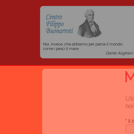
Noi, invece, che abbiamo per patria il mondo,
come i pesci il mare
Dante Alighieri
M
Uti
noi
* Il