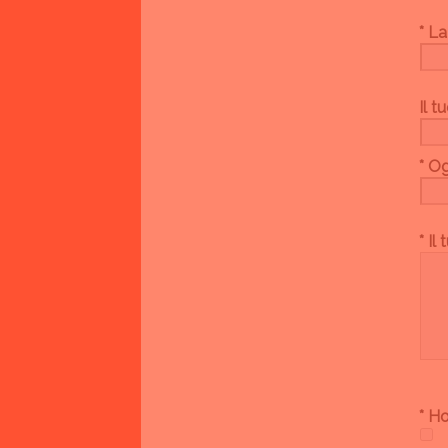
* La
Il t
* O
* I
* Ho