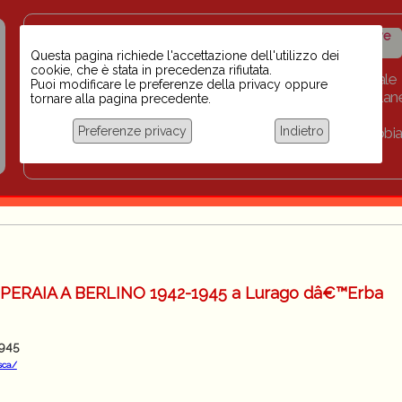
Insegnanti contro il
Calendario
Storico iniziative
razzismo
iniziative
Questa pagina richiede l'accettazione dell'utilizzo dei
cookie, che è stata in precedenza rifiutata.
Home
Scuola BINARI
Biblioteca digitale
Puoi modificare le preferenze della privacy oppure
Progetti per le scuole 2023-2024
Link
Collan
tornare alla pagina precedente.
Chi siamo
Preferenze privacy
Indietro
Coordinamento Docenti contro Razzismo, Xenofobia
Documentazione
PERAIA A BERLINO 1942-1945 a Lurago dâ€™Erba
945
sca/