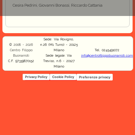
Cesira Pedrini, Giovanni Bonassi, Riccardo Cattania
Sede: Via Rovigno,
© 2008 - 2026
n.26 (M1 Turro) - 20125
Centro Filippo
Milano
Tel. 0245491072
Buonarroti
Sede legale: Via
info@centrofilippobuonarroti.com
C.F. 97339870152
Treviso, n.6 - 20127
Milano
Privacy Policy
Cookie Policy
Preferenze privacy