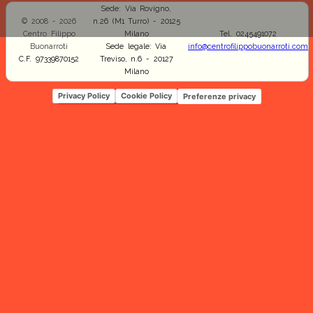
Sede: Via Rovigno,
© 2008 - 2026
n.26 (M1 Turro) - 20125
Centro Filippo
Milano
Tel. 0245491072
Buonarroti
Sede legale: Via
info@centrofilippobuonarroti.com
C.F. 97339870152
Treviso, n.6 - 20127
Milano
Privacy Policy
Cookie Policy
Preferenze privacy