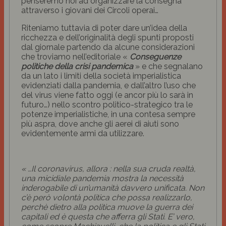
penseremo noi ad organizzare la consegna
attraverso i giovani dei Circoli operai…
Riteniamo tuttavia di poter dare un’idea della
ricchezza e dell’originalità degli spunti proposti
dal giornale partendo da alcune considerazioni
che troviamo nell’editoriale «
Conseguenze
politiche della crisi pandemica
» e che segnalano
da un lato i limiti della società imperialistica
evidenziati dalla pandemia, e dall’altro l’uso che
del virus viene fatto
oggi
(e ancor più lo sarà in
futuro…) nello scontro politico-strategico tra le
potenze imperialistiche, in una contesa sempre
più aspra, dove anche gli aerei di aiuti sono
evidentemente armi da utilizzare.
« …Il coronavirus, allora : nella sua cruda realtà,
una micidiale pandemia mostra la necessità
inderogabile di un’umanità davvero unificata. Non
c’è però volontà politica che possa realizzarlo,
perchè dietro alla politica muove la guerra dei
capitali ed è questa che afferra gli Stati. E’ vero,