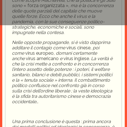
come scopre Machiavelli, che la politica e gli Stati
sono
« forza organizzata »
, ma è la concorrenza
delle quote parziali del capitale che muove
quelle forze. Ecco che anche il virus e la
pandemia, con le sue conseguenze politico-
strategiche, economiche e sociali, sono
impugnate nella contesa.
Nelle opposte propagande, si è visto dapprima
additare il contagio come
virus cinese
, poi
come
virus europeo
,
domani
certamente
anche
virus americano
e
virus inglese
. La verità è
che la crisi mette a confronto e in concorrenza
l’intero assetto delle potenze : i poteri, il welfare
sanitario, bilanci e debiti pubblici, i sistemi politici
e la « tenuta sociale » interna. Il combattimento
politico confluisce nel confronto già in corso
sulla crisi dell’ordine liberale ; la veste ideologica
è la sfida tra autoritarismo cinese e democrazia
occidentale…
Una prima conclusione è questa : prima ancora
dei modelli politici ed ideologici in concorrenza, è