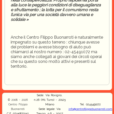
nella consapevolezza. Proprio l’epidemia porta
alla luce le peggiori condizioni di diseguaglianza
e sfruttamento ; la lotta per il comunismo resta
l’unica via per una società davvero umana e
solidale »
Anche il Centro Filippo Buonarroti è naturalmente
impegnato su questo terreno : chiunque avesse
dei problemi e avesse bisogno di aiuto può
chiamarci al nostro numero : 02-45491072 ma
siamo anche collegati ai giovani dei circoli operai
che su questo sono molto attivi e presenti sul
territorio.
Sede: Via Rovigno,
© 2008 - 2026
n.26 (M1 Turro) - 20125
Centro Filippo
Milano
Tel. 0245491072
Buonarroti
Sede legale: Via
info@centrofilippobuonarroti.com
C.F. 97339870152
Treviso, n.6 - 20127