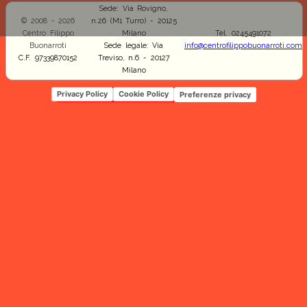
Sede: Via Rovigno,
© 2008 - 2026
n.26 (M1 Turro) - 20125
Centro Filippo
Milano
Tel. 0245491072
Buonarroti
Sede legale: Via
info@centrofilippobuonarroti.com
C.F. 97339870152
Treviso, n.6 - 20127
Milano
Privacy Policy
Cookie Policy
Preferenze privacy