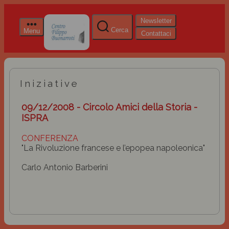
Newsletter
Cerca
Menu
Contattaci
Iniziative
09/12/2008 - Circolo Amici della Storia -
ISPRA
CONFERENZA
"La Rivoluzione francese e l’epopea napoleonica"
Carlo Antonio Barberini