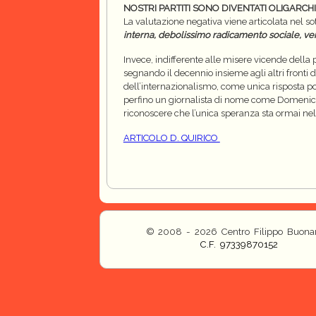
NOSTRI PARTITI SONO DIVENTATI OLIGARCHI
La valutazione negativa viene articolata nel sot
interna, debolissimo radicamento sociale, ver
Invece, indifferente alle misere vicende della
segnando il decennio insieme agli altri fronti di
dell’internazionalismo, come unica risposta po
perfino un giornalista di nome come Domenico Q
riconoscere che l’unica speranza sta ormai nell
ARTICOLO D. QUIRICO
© 2008 - 2026 Centro Filippo Buonar
C.F. 97339870152