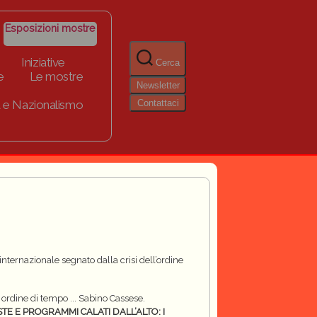
Esposizioni mostre
Iniziative
Cerca
e
Le mostre
Newsletter
Contattaci
 e Nazionalismo
nternazionale segnato dalla crisi dell’ordine
n ordine di tempo ... Sabino Cassese.
STE E PROGRAMMI CALATI DALL’ALTO: I