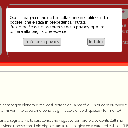
Insegnanti contro il
Calendario
Storico iniziative
razzismo
iniziative
Questa pagina richiede l'accettazione dell'utilizzo dei
cookie, che è stata in precedenza rifiutata.
Home
Scuola BINARI
Biblioteca digitale
Puoi modificare le preferenze della privacy oppure
Progetti per le scuole 2023-2024
Link
Collan
tornare alla pagina precedente.
Chi siamo
Preferenze privacy
Indietro
Coordinamento Docenti contro Razzismo, Xenofobia
Documentazione
na campagna elettorale mai così lontana dalla realtà di un quadro europeo e i
nni Venti” (e sappiamo bene il significato storico di questo riferimento).
aliana a segnalarne le caratteristiche negative sempre più evidenti. L’ultimo, i
viene ripreso con titolo virgolettato a tutta pagina ed a caratteri cubitali
“LI