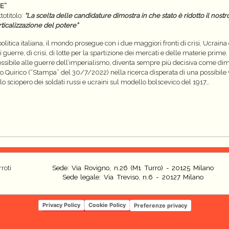
E”
totitolo:
“La scelta delle candidature dimostra in che stato è ridotto il nostr
ticalizzazione del potere”
 politica italiana, il mondo prosegue con i due maggiori fronti di crisi, Ucr
 guerre, di crisi, di lotte per la spartizione dei mercati e delle materie prime
ssibile alle guerre dell’imperialismo, diventa sempre più decisiva come dim
uirico (“Stampa” del 30/7/2022) nella ricerca disperata di una possibile via
o sciopero dei soldati russi e ucraini sul modello bolscevico del 1917…
roti
Sede: Via Rovigno, n.26 (M1 Turro) - 20125 Milano
Sede legale: Via Treviso, n.6 - 20127 Milano
Privacy Policy
Cookie Policy
Preferenze privacy