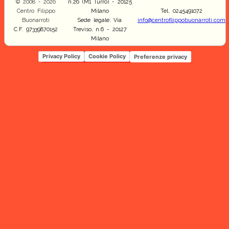
© 2008 - 2026
n.26 (M1 Turro) - 20125
Centro Filippo
Milano
Tel. 0245491072
Buonarroti
Sede legale: Via
info@centrofilippobuonarroti.com
C.F. 97339870152
Treviso, n.6 - 20127
Milano
Privacy Policy
Cookie Policy
Preferenze privacy