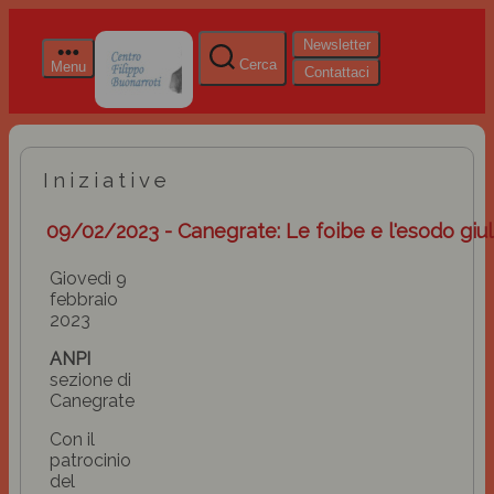
Newsletter
Cerca
Menu
Contattaci
Iniziative
09/02/2023 - Canegrate: Le foibe e l'esodo giu
Giovedì 9
febbraio
2023
ANPI
sezione di
Canegrate
Con il
patrocinio
del