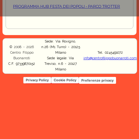
PROGRAMMA HUB FESTA DEI POPOLI - PARCO TROTTER
Sede: Via Rovigno,
© 2008 - 2026
n.26 (M1 Turro) - 20125
Centro Filippo
Milano
Tel. 0245491072
Buonarroti
Sede legale: Via
info@centrofilippobuonarroti.com
C.F. 97339870152
Treviso, n.6 - 20127
Milano
Privacy Policy
Cookie Policy
Preferenze privacy