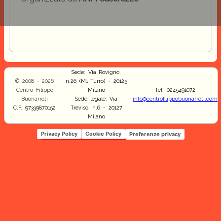
Sede: Via Rovigno,
© 2008 - 2026
n.26 (M1 Turro) - 20125
Centro Filippo
Milano
Tel. 0245491072
Buonarroti
Sede legale: Via
info@centrofilippobuonarroti.com
C.F. 97339870152
Treviso, n.6 - 20127
Milano
Privacy Policy
Cookie Policy
Preferenze privacy