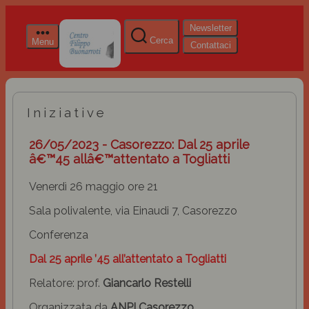
Newsletter
Cerca
Menu
Contattaci
Iniziative
26/05/2023 - Casorezzo: Dal 25 aprile
â€™45 allâ€™attentato a Togliatti
Venerdì 26 maggio ore 21
Sala polivalente, via Einaudi 7, Casorezzo
Conferenza
Dal 25 aprile ’45 all’attentato a Togliatti
Relatore: prof.
Giancarlo Restelli
Organizzata da
ANPI Casorezzo