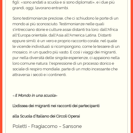
figli: «sono andati a scuola e si sono diplomati», e i due più
grandi, oggi, lavorano entrambi.
Sono testimonianze preziose, che ci schiudono le porte di un
mondo ai più sconosciuto. Testimonianze nelle quali
s'intrecciano storie e culture assai distanti tra loro: dall'Africa
all'Europa orientale, dall'Asia all'America Latina. Distanti
eppure simili: è un vero e proprio racconto corale, nel quale
le vicende individuali si ricompongono, come le tessere di un
mosaico, in un quadro più vasto. E così i viaggi dei migranti,
pur nella diversità delle singole esperienze, ci appaiono nella
loro comune natura: l'espressione di un processo storico e
sociale di respiro mondiale, parte di un moto incessante che
attraversa i secoli e i continenti.
«
Il Mondo in una scuola
»
L’odissea dei migranti nei racconti dei partecipanti
alla Scuola d’Italiano dei Circoli Operai
Poletti - Fragiacomo – Sansone