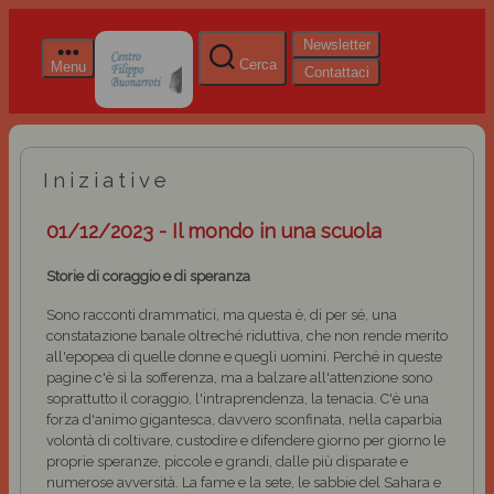
Newsletter
Cerca
Menu
Contattaci
Iniziative
01/12/2023 - Il mondo in una scuola
Storie di coraggio e di speranza
Sono racconti drammatici, ma questa è, di per sé, una
constatazione banale oltreché riduttiva, che non rende merito
all'epopea di quelle donne e quegli uomini. Perché in queste
pagine c'è sì la sofferenza, ma a balzare all'attenzione sono
soprattutto il coraggio, l'intraprendenza, la tenacia. C'è una
forza d'animo gigantesca, davvero sconfinata, nella caparbia
volontà di coltivare, custodire e difendere giorno per giorno le
proprie speranze, piccole e grandi, dalle più disparate e
numerose avversità. La fame e la sete, le sabbie del Sahara e