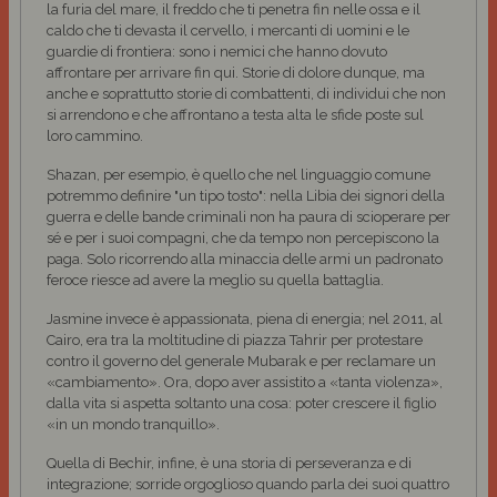
la furia del mare, il freddo che ti penetra fin nelle ossa e il
caldo che ti devasta il cervello, i mercanti di uomini e le
guardie di frontiera: sono i nemici che hanno dovuto
affrontare per arrivare fin qui. Storie di dolore dunque, ma
anche e soprattutto storie di combattenti, di individui che non
si arrendono e che affrontano a testa alta le sfide poste sul
loro cammino.
Shazan, per esempio, è quello che nel linguaggio comune
potremmo definire "un tipo tosto": nella Libia dei signori della
guerra e delle bande criminali non ha paura di scioperare per
sé e per i suoi compagni, che da tempo non percepiscono la
paga. Solo ricorrendo alla minaccia delle armi un padronato
feroce riesce ad avere la meglio su quella battaglia.
Jasmine invece è appassionata, piena di energia; nel 2011, al
Cairo, era tra la moltitudine di piazza Tahrir per protestare
contro il governo del generale Mubarak e per reclamare un
«cambiamento». Ora, dopo aver assistito a «tanta violenza»,
dalla vita si aspetta soltanto una cosa: poter crescere il figlio
«in un mondo tranquillo».
Quella di Bechir, infine, è una storia di perseveranza e di
integrazione; sorride orgoglioso quando parla dei suoi quattro