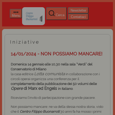
Newsletter
Cerca
Menu
Contattaci
Iniziative
14/01/2024 - NON POSSIAMO MANCARE!
Domenica 14 gennaio alle 10,30 nella sala “Verdi” del
Conservatorio di Milano
Lotta comunista
la casa editrice
in collaborazione con i
circoli operai organizza una conferenza per il
completamento della pubblicazione dei 50 volumi delle
Opere
di Marx ed Engels
in italiano
.
Riceviamo l’invito di partecipazione con grande piacere.
Non possiamo mancare: ne va della stessa nostra storia, visto
che il
Centro Filippo Buonarroti
30 anni fa ha mosso i primi