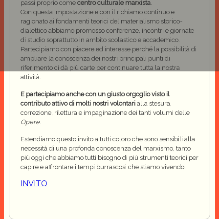
passi proprio come
centro culturale marxista
.
Con questa impostazione e con il richiamo continuo e
ragionato ai fondamenti teorici del materialismo storico-
dialettico abbiamo promosso conferenze, incontri e giornate
di studio soprattutto in ambito scolastico e accademico.
Partecipiamo con piacere ed interesse perché la possibilità di
ampliare la conoscenza dei nostri principali punti di
riferimento ci dà più carte per continuare tutta la nostra
attività.
E partecipiamo anche con un giusto orgoglio visto il
contributo attivo di molti nostri volontari
alla stesura,
correzione, rilettura e impaginazione dei tanti volumi delle
Opere
.
Estendiamo questo invito a tutti coloro che sono sensibili alla
necessità di una profonda conoscenza del marxismo, tanto
più oggi che abbiamo tutti bisogno di più strumenti teorici per
capire e affrontare i tempi burrascosi che stiamo vivendo.
INVITO