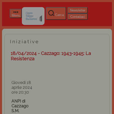
Newsletter
Cerca
Menu
Contattaci
Iniziative
18/04/2024 - Cazzago: 1943-1945: La
Resistenza
Giovedì 18
aprile 2024
ore 20:30
ANPI di
Cazzago
S.M.