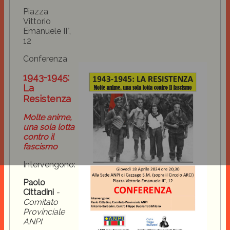
Piazza
Vittorio
Emanuele II°,
12
Conferenza
1943-1945:
La
Resistenza
Molte anime,
una sola lotta
contro il
fascismo
Intervengono:
Paolo
Cittadini
-
Comitato
Provinciale
ANPI