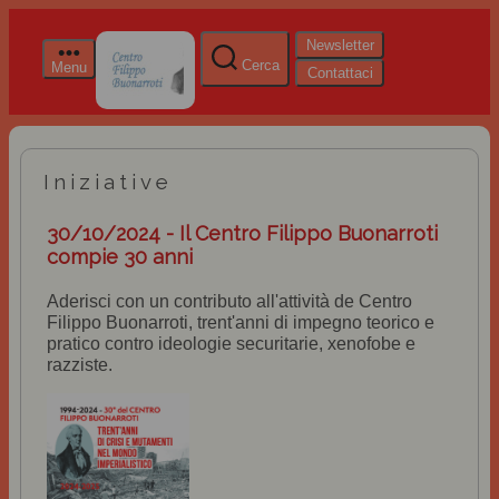
Newsletter
Cerca
Menu
Contattaci
Iniziative
30/10/2024 - Il Centro Filippo Buonarroti
compie 30 anni
Aderisci con un contributo all'attività de Centro
Filippo Buonarroti, trent'anni di impegno teorico e
pratico contro ideologie securitarie, xenofobe e
razziste.