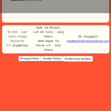
Sede: Via Rovigno,
© 2008 - 2026
n.26 (M1 Turro) - 20125
Centro Filippo
Milano
Tel. 0245491072
Buonarroti
Sede legale: Via
info@centrofilippobuonarroti.com
C.F. 97339870152
Treviso, n.6 - 20127
Milano
Privacy Policy
Cookie Policy
Preferenze privacy