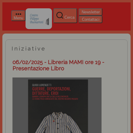
Newsletter
Cerca
Menu
Contattaci
Iniziative
06/02/2025 - Libreria MAMI ore 19 -
Presentazione Libro