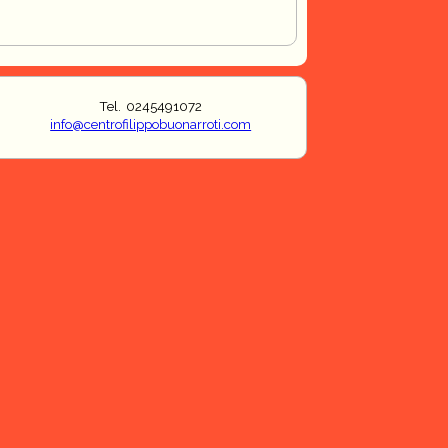
Tel. 0245491072
info@centrofilippobuonarroti.com