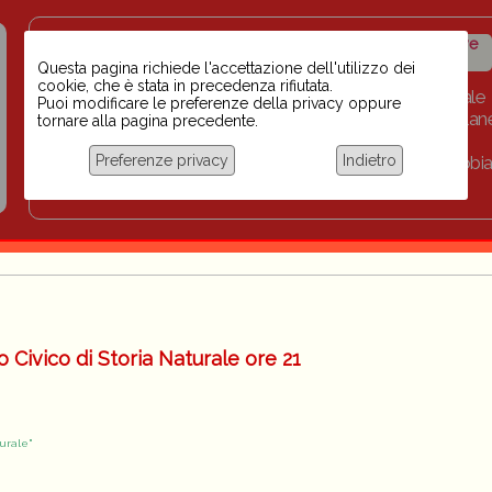
Insegnanti contro il
Calendario
Storico iniziative
razzismo
iniziative
Questa pagina richiede l'accettazione dell'utilizzo dei
cookie, che è stata in precedenza rifiutata.
Home
Scuola BINARI
Biblioteca digitale
Puoi modificare le preferenze della privacy oppure
Progetti per le scuole 2023-2024
Link
Collan
tornare alla pagina precedente.
Chi siamo
Preferenze privacy
Indietro
Coordinamento Docenti contro Razzismo, Xenofobia
Documentazione
Civico di Storia Naturale ore 21
urale"