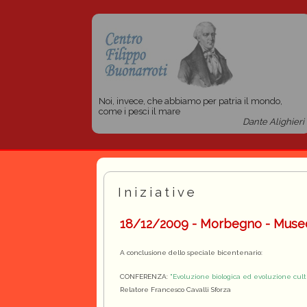
Noi, invece, che abbiamo per patria il mondo,
come i pesci il mare
Dante Alighieri
Iniziative
18/12/2009 - Morbegno - Museo 
A conclusione dello speciale bicentenario:
CONFERENZA:
"Evoluzione biologica ed evoluzione cult
Relatore Francesco Cavalli Sforza