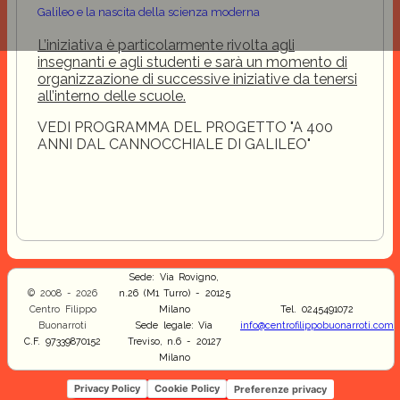
Galileo e la nascita della scienza moderna
L’iniziativa è particolarmente rivolta agli
insegnanti e agli studenti e sarà un momento di
organizzazione di successive iniziative da tenersi
all’interno delle scuole.
VEDI PROGRAMMA DEL PROGETTO "A 400
ANNI DAL CANNOCCHIALE DI GALILEO"
Sede: Via Rovigno,
© 2008 - 2026
n.26 (M1 Turro) - 20125
Centro Filippo
Milano
Tel. 0245491072
Buonarroti
Sede legale: Via
info@centrofilippobuonarroti.com
C.F. 97339870152
Treviso, n.6 - 20127
Milano
Privacy Policy
Cookie Policy
Preferenze privacy