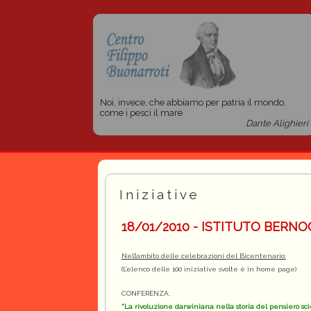
Noi, invece, che abbiamo per patria il mondo,
come i pesci il mare
Dante Alighieri
Iniziative
18/01/2010 - ISTITUTO BERNOC
Nell’ambito delle celebrazioni del Bicentenario:
(L’elenco delle 100 iniziative svolte è in home page)
CONFERENZA:
"La rivoluzione darwiniana nella storia del pensiero scie