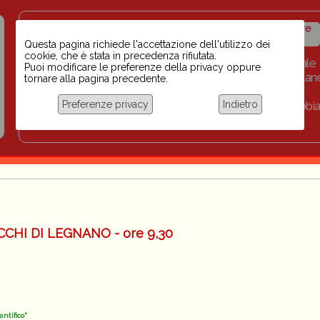
Insegnanti contro il
Calendario
Storico iniziative
razzismo
iniziative
Questa pagina richiede l'accettazione dell'utilizzo dei
cookie, che è stata in precedenza rifiutata.
Home
Scuola BINARI
Biblioteca digitale
Puoi modificare le preferenze della privacy oppure
Progetti per le scuole 2023-2024
Link
Collan
tornare alla pagina precedente.
Chi siamo
Preferenze privacy
Indietro
Coordinamento Docenti contro Razzismo, Xenofobia
Documentazione
CHI DI LEGNANO - ore 9,30
ntifico"