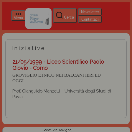
Newsletter
Cerca
Menu
Contattaci
Iniziative
21/05/1999 - Liceo Scientifico Paolo
Giovio - Como
GROVIGLIO ETNICO NEI BALCANI IERI ED
OGGI
Prof. Gianguido Manzelli – Università degli Studi di
Pavia
Sede: Via Rovigno,