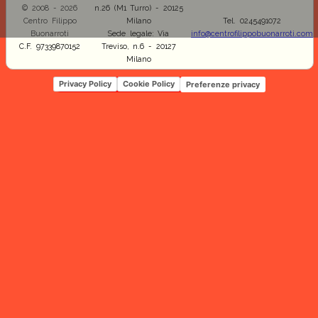
© 2008 - 2026
n.26 (M1 Turro) - 20125
Centro Filippo
Milano
Tel. 0245491072
Buonarroti
Sede legale: Via
info@centrofilippobuonarroti.com
C.F. 97339870152
Treviso, n.6 - 20127
Milano
Privacy Policy
Cookie Policy
Preferenze privacy