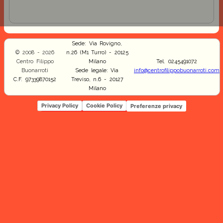
Sede: Via Rovigno,
© 2008 - 2026
n.26 (M1 Turro) - 20125
Centro Filippo
Milano
Tel. 0245491072
Buonarroti
Sede legale: Via
info@centrofilippobuonarroti.com
C.F. 97339870152
Treviso, n.6 - 20127
Milano
Privacy Policy
Cookie Policy
Preferenze privacy