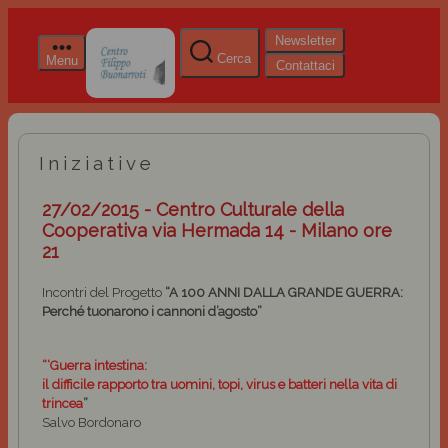
Newsletter
Cerca
Menu
Contattaci
Iniziative
27/02/2015 - Centro Culturale della
Cooperativa via Hermada 14 - Milano ore
21
Incontri del Progetto
“A 100 ANNI DALLA GRANDE GUERRA:
Perché tuonarono i cannoni d’agosto”
“‘Guerra intestina:
il difficile rapporto tra uomini, topi, virus e batteri nella vita di
trincea
”
Salvo Bordonaro