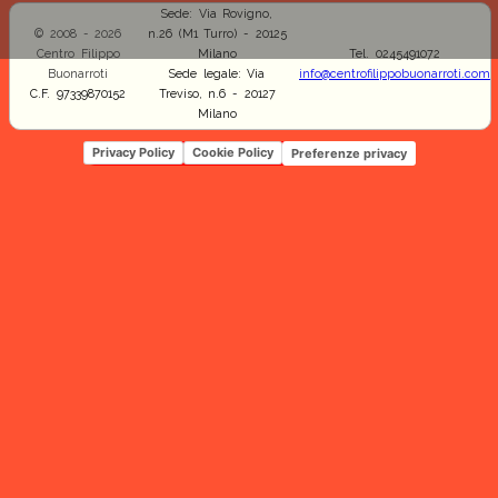
Sede: Via Rovigno,
© 2008 - 2026
n.26 (M1 Turro) - 20125
Centro Filippo
Milano
Tel. 0245491072
Buonarroti
Sede legale: Via
info@centrofilippobuonarroti.com
C.F. 97339870152
Treviso, n.6 - 20127
Milano
Privacy Policy
Cookie Policy
Preferenze privacy