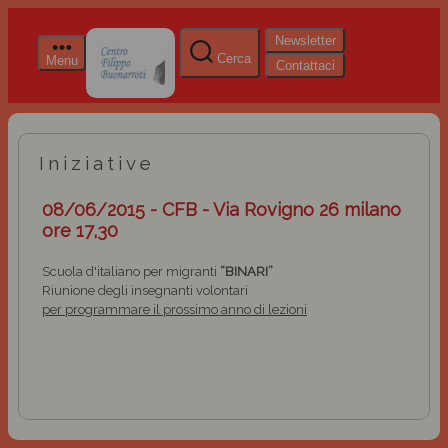
Newsletter
Cerca
Menu
Contattaci
Iniziative
08/06/2015 - CFB - Via Rovigno 26 milano
ore 17,30
Scuola d'italiano per migranti
“BINARI”
Riunione degli insegnanti volontari
per programmare il prossimo anno di lezioni