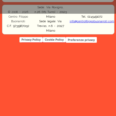
Sede: Via Rovigno,
© 2008 - 2026
n.26 (M1 Turro) - 20125
Centro Filippo
Milano
Tel. 0245491072
Buonarroti
Sede legale: Via
info@centrofilippobuonarroti.com
C.F. 97339870152
Treviso, n.6 - 20127
Milano
Privacy Policy
Cookie Policy
Preferenze privacy