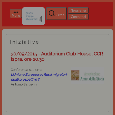
Newsletter
Cerca
Menu
Contattaci
Iniziative
30/09/2015 - Auditorium Club House, CCR
Ispra, ore 20,30
Conferenza sul tema:
L’Unione Europea e i flussi migratori:
quali prospettive ?
Antonio Barberini