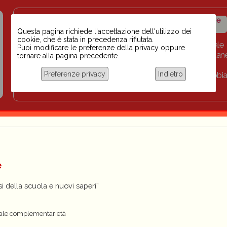
Insegnanti contro il
Calendario
Storico iniziative
razzismo
iniziative
Questa pagina richiede l'accettazione dell'utilizzo dei
cookie, che è stata in precedenza rifiutata.
Home
Scuola BINARI
Biblioteca digitale
Puoi modificare le preferenze della privacy oppure
Progetti per le scuole 2023-2024
Link
Collan
tornare alla pagina precedente.
Chi siamo
Preferenze privacy
Indietro
Coordinamento Docenti contro Razzismo, Xenofobia
Documentazione
e
si della scuola e nuovi saperi”
 quale complementarietà