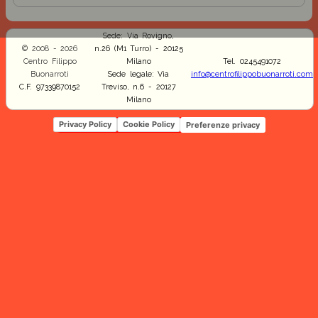
Sede: Via Rovigno,
© 2008 - 2026
n.26 (M1 Turro) - 20125
Centro Filippo
Milano
Tel. 0245491072
Buonarroti
Sede legale: Via
info@centrofilippobuonarroti.com
C.F. 97339870152
Treviso, n.6 - 20127
Milano
Privacy Policy
Cookie Policy
Preferenze privacy