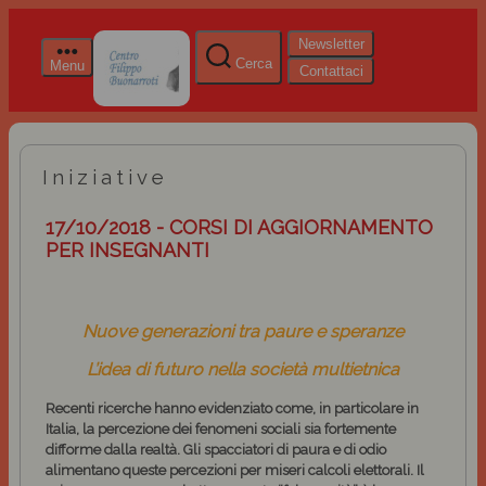
Newsletter
Cerca
Menu
Contattaci
Iniziative
17/10/2018 - CORSI DI AGGIORNAMENTO
PER INSEGNANTI
Nuove generazioni tra paure e speranze
L’idea di futuro nella società multietnica
Recenti ricerche hanno evidenziato come, in particolare in
Italia, la percezione dei fenomeni sociali sia fortemente
difforme dalla realtà. Gli spacciatori di paura e di odio
alimentano queste percezioni per miseri calcoli elettorali. Il