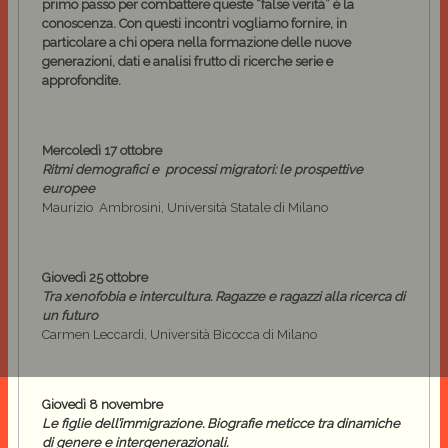
primo passo per combattere queste “false verità” è la
conoscenza. Con questi incontri vogliamo fornire, in
particolare a chi opera nella formazione delle nuove
generazioni, dati e analisi frutto di ricerche serie e
approfondite.
Mercoledì 17 ottobre
Ritmi demografici e
processi migratori: le prospettive
europee
Maurizio
Ambrosini, Università Statale di Milano
Giovedì 25 ottobre
Tra xenofobia e intercultura. Ragazze e ragazzi alla ricerca di
un futuro
Carmen Leccardi, Università Bicocca di Milano
Giovedì 8 novembre
Le figlie dell’immigrazione. Biografie meticce tra dinamiche
di genere e intergenerazionali.