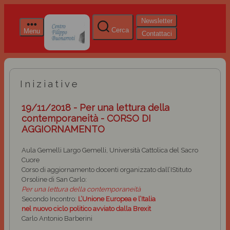
Newsletter
Cerca
Menu
Contattaci
Iniziative
19/11/2018 - Per una lettura della
contemporaneità - CORSO DI
AGGIORNAMENTO
Aula Gemelli Largo Gemelli, Università Cattolica del Sacro
Cuore
Corso di aggiornamento docenti organizzato dall’IStituto
Orsoline di San Carlo:
Per una lettura della contemporaneità
Secondo Incontro:
L’Unione Europea e l’Italia
nel nuovo ciclo politico avviato dalla Brexit
Carlo Antonio Barberini