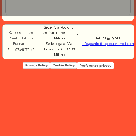
Sede: Via Rovigno,
© 2008 - 2026
n.26 (M1 Turro) - 20125
Centro Filippo
Milano
Tel. 0245491072
Buonarroti
Sede legale: Via
info@centrofilippobuonarroti.com
C.F. 97339870152
Treviso, n.6 - 20127
Milano
Privacy Policy
Cookie Policy
Preferenze privacy