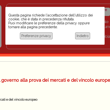
Insegnanti contro il
Calendario
Storico iniziative
razzismo
iniziative
Questa pagina richiede l'accettazione dell'utilizzo dei
cookie, che è stata in precedenza rifiutata.
Home
Scuola BINARI
Biblioteca digitale
Puoi modificare le preferenze della privacy oppure
Progetti per le scuole 2023-2024
Link
Collan
tornare alla pagina precedente.
Chi siamo
Preferenze privacy
Indietro
Coordinamento Docenti contro Razzismo, Xenofobia
Documentazione
 governo alla prova dei mercati e del vincolo europ
cati e del vincolo europeo