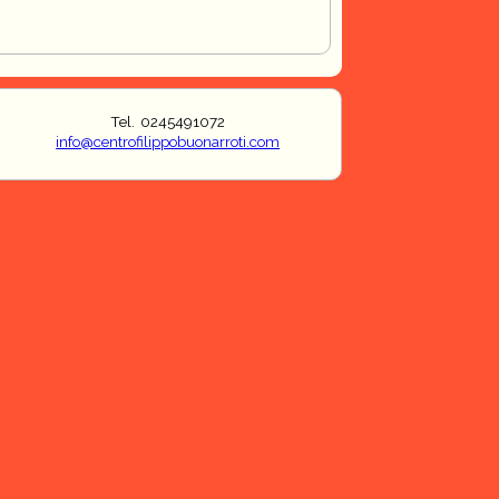
Tel. 0245491072
info@centrofilippobuonarroti.com